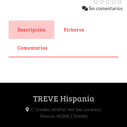
Sin comentarios
Descripción
Ficheros
Comentarios
TREVE Hispania
C/ Estaño, 60 (Pol. Ind. San Lorenzo),
Illescas
,
45200
,
(Toledo)