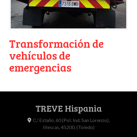
Transformación de
vehículos de
emergencias
TREVE Hispania
C/ Estaño, 60 (Pol. Ind. San Lorenzo),
Illescas
,
45200
,
(Toledo)