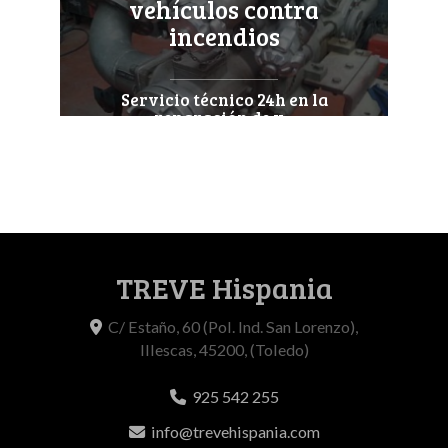
vehículos contra
incendios
Servicio técnico 24h en la
reparación de v...
TREVE Hispania
C/ Estaño, 60 (Pol. Ind. San Lorenzo),
Illescas
,
45200
,
(Toledo)
925 542 255
info
trevehispania.com